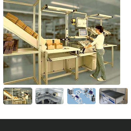
Система V-паза NEW!
Алюминиевые промышленные ограждения
Алюминиевая промышленная мебель
Крейты и кассеты Subrack systems
Профиль строительного назначения
Радиаторный алюминиевый профиль NEW!
Лист алюминиевый
Метрический крепеж
Конструкции из профиля
Услуги дополнительной обработки профиля