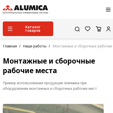
О компании
Услуги
Сервис и поддержка
Каталог
товаров
Проекты
Контакты
Система конструкционного алюминиевого
Главная
Наши работы
Монтажные и сборочные рабочие
профиля
Монтажные и сборочные
Конструкционная трубная система
рабочие места
Модульная трубная система
Кабельные короба
Пример использования продукции Алюмика при
Конвейерная фурнитура
оборудовании монтажных и сборочных рабочих мест
Лестничная система
Система линейного перемещения NEW!