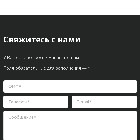
Сечение профиля,
141х40
мм:
Стандартная длина,
6000
мм:
Масса, кг/м:
7,63
Свяжитесь с нами
Ширина, мм:
141
У Вас есть вопросы? Напишите нам.
Поля обязательные для заполнения — *